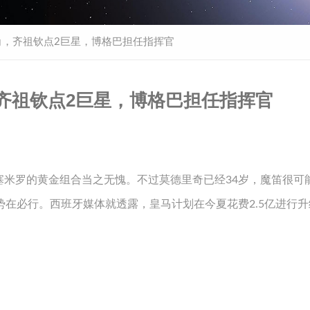
三角，齐祖钦点2巨星，博格巴担任指挥官
角，齐祖钦点2巨星，博格巴担任指挥官
塞米罗的黄金组合当之无愧。不过莫德里奇已经34岁，魔笛很可
势在必行。西班牙媒体就透露，皇马计划在今夏花费2.5亿进行升