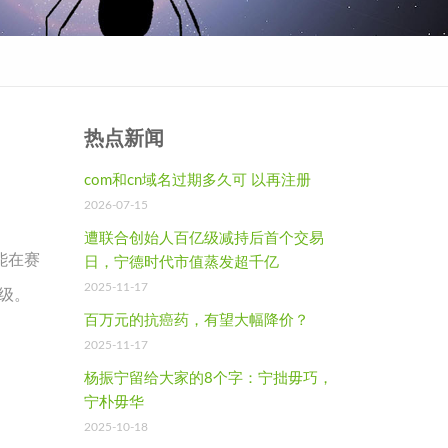
热点新闻
com和cn域名过期多久可 以再注册
2026-07-15
遭联合创始人百亿级减持后首个交易
能在赛
日，宁德时代市值蒸发超千亿
2025-11-17
级。
百万元的抗癌药，有望大幅降价？
2025-11-17
杨振宁留给大家的8个字：宁拙毋巧，
宁朴毋华
2025-10-18