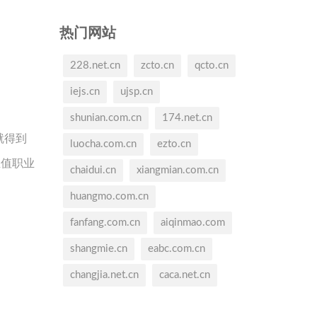
热门网站
228.net.cn
zcto.cn
qcto.cn
iejs.cn
ujsp.cn
shunian.com.cn
174.net.cn
就得到
luocha.com.cn
ezto.cn
正值职业
chaidui.cn
xiangmian.com.cn
huangmo.com.cn
fanfang.com.cn
aiqinmao.com
shangmie.cn
eabc.com.cn
changjia.net.cn
caca.net.cn