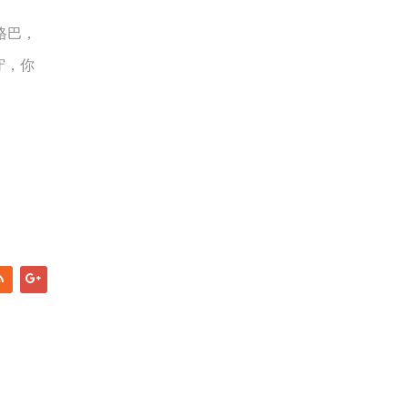
格巴，
守，你