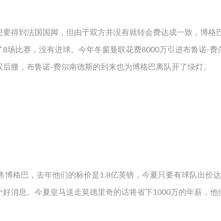
想要得到法国国脚，但由于双方并没有就转会费达成一致，博格
8场比赛，没有进球。今年冬窗曼联花费8000万引进布鲁诺-费
双后腰，布鲁诺-费尔南德斯的到来也为博格巴离队开了绿灯。
售博格巴，去年他们的标价是1.8亿英镑，今夏只要有球队出价达到
好消息。今夏皇马送走莫德里奇的话将省下1000万的年薪，他