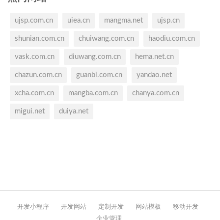
ujsp.com.cn
uiea.cn
mangma.net
ujsp.cn
shunian.com.cn
chuiwang.com.cn
haodiu.com.cn
vask.com.cn
diuwang.com.cn
hema.net.cn
chazun.com.cn
guanbi.com.cn
yandao.net
xcha.com.cn
mangba.com.cn
chanya.com.cn
migui.net
duiya.net
开发小程序
开发网站
定制开发
网站模板
移动开发
企业管理