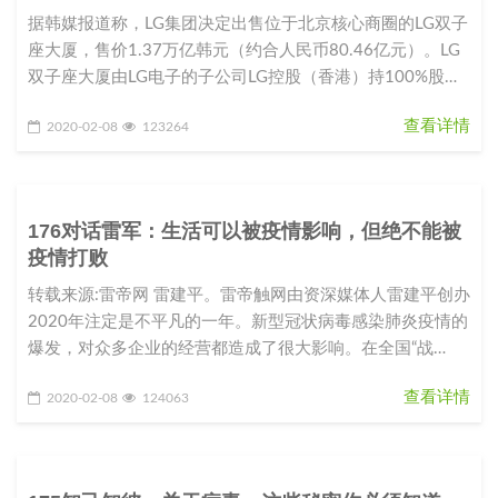
据韩媒报道称，LG集团决定出售位于北京核心商圈的LG双子
座大厦，售价1.37万亿韩元（约合人民币80.46亿元）。LG
双子座大厦由LG电子的子公司LG控股（香港）持100%股
份。L
查看详情
2020-02-08
123264
176对话雷军：生活可以被疫情影响，但绝不能被
疫情打败
转载来源:雷帝网 雷建平。雷帝触网由资深媒体人雷建平创办
2020年注定是不平凡的一年。新型冠状病毒感染肺炎疫情的
爆发，对众多企业的经营都造成了很大影响。在全国“战
役”如火如荼之际，
查看详情
2020-02-08
124063