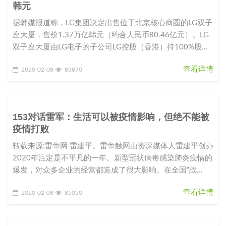
韩元
据韩媒报道称，LG集团决定出售位于北京核心商圈的LG双子
座大厦，售价1.37万亿韩元（约合人民币80.46亿元）。LG
双子座大厦由LG电子的子公司LG控股（香港）持100%股
份。L
查看详情
2020-02-08
83870
153对话雷军：生活可以被疫情影响，但绝不能被
疫情打败
转载来源:雷帝网 雷建平。雷帝触网由资深媒体人雷建平创办
2020年注定是不平凡的一年。新型冠状病毒感染肺炎疫情的
爆发，对众多企业的经营都造成了很大影响。在全国“战
役”如火如荼之际，
查看详情
2020-02-08
85050