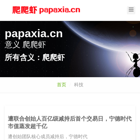
Toggl
Navig
papaxia.cn
意义
爬爬虾
所有含义：爬爬虾
首页
科技
遭联合创始人百亿级减持后首个交易日，宁德时代
市值蒸发超千亿
遭创始团队核心成员减持后，宁德时代