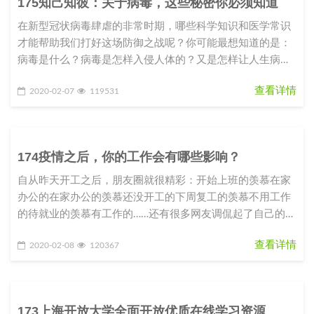
175知己知彼：关于病毒，这些秘密你必须知道
在新型冠状病毒肆虐的非常时期，哪些科学知识和医学常识
才能帮助我们打好这场防御之战呢？你可能最想知道的是：
病毒是什么？病毒是怎样入侵人体的？又是怎样让人生病
的？我们应该如何防御这种从
查看详情
2020-02-07
119531
174疫情之后，你的工作会有哪些影响？
自从昨天开工之后，朋友圈就很精彩：开始上班的羡慕在家
办公的在家办公的羡慕还没开工的下周复工的羡慕不用工作
的待就业的羡慕有工作的……还有很多网友调侃起了自己的职
业规划和目标：2020
查看详情
2020-02-08
120367
173上海开放大学全面开放优质在线学习资源