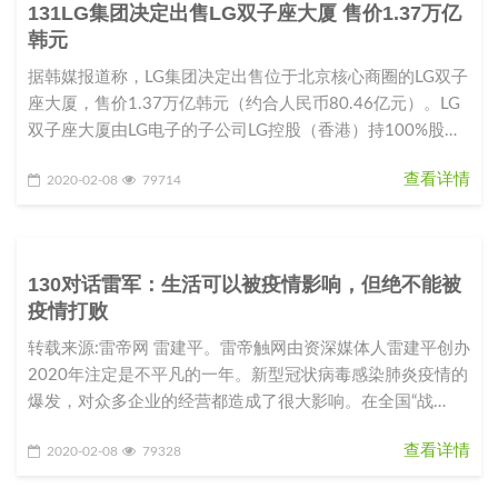
131LG集团决定出售LG双子座大厦 售价1.37万亿
韩元
据韩媒报道称，LG集团决定出售位于北京核心商圈的LG双子
座大厦，售价1.37万亿韩元（约合人民币80.46亿元）。LG
双子座大厦由LG电子的子公司LG控股（香港）持100%股
份。L
查看详情
2020-02-08
79714
130对话雷军：生活可以被疫情影响，但绝不能被
疫情打败
转载来源:雷帝网 雷建平。雷帝触网由资深媒体人雷建平创办
2020年注定是不平凡的一年。新型冠状病毒感染肺炎疫情的
爆发，对众多企业的经营都造成了很大影响。在全国“战
役”如火如荼之际，
查看详情
2020-02-08
79328