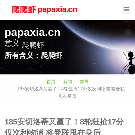
Toggl
Navig
papaxia.cn
意义
爬爬虾
所有含义：爬爬虾
首页
新闻
体育
185安切洛蒂又赢了！8轮狂抢17分仅次利物浦 将曼联
甩在身后
185安切洛蒂又赢了！8轮狂抢17分
仅次利物浦 将曼联甩在身后