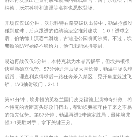
洛蒂再次派出理查利森和勒温的锋线组合，西于尔兹松，伯
纳德，沃尔科特和迪涅等名将也悉数登场。
开场仅仅18分钟，沃尔科特右路突破送出传中，勒温抢点没
碰到皮球，后点跟进的伯纳德凌空推射建功，1-0！进球之
后，伯纳德上演霸气滑跪，古迪逊公园瞬间沸腾。不过，埃
弗顿的防守始终不够给力，他们未能保持零封。
易边再战仅仅5分钟，本特克就为水晶宫扳平，但埃弗顿很
快重新确立优势。57分钟迪涅后场大脚长传，勒温中场头球
后蹭，理查利森得球后一路狂奔杀入禁区，晃开角度躲过飞
铲，1V3抽射破门，2-1！
第61分钟，埃弗顿的英格兰国门皮克福德上演神奇扑救，将
本特克的近距离头球攻门挡出，帮助埃弗顿守住了来之不易
的领先优势。第87分钟，勒温再进1球锁定胜局，最终埃弗
顿3-1完胜对手，拿下关键三分。