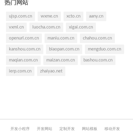
热门网站
ujsp.com.cn
wxme.cn
xcto.cn
aany.cn
vxml.cn
luocha.com.cn
xigai.com.cn
openurl.com.cn
maniu.com.cn
chahou.com.cn
kanshou.com.cn
biaopan.com.cn
mengduo.com.cn
maqian.com.cn
maizan.com.cn
bashou.com.cn
ierp.com.cn
zhaiyao.net
开发小程序
开发网站
定制开发
网站模板
移动开发