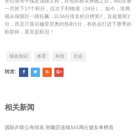
安切洛蒂不愧是顶级主帅，在他执教埃弗顿之后，8轮比赛
一共抢下17个积分，仅次于利物浦（24分）。如今，埃弗
顿从保级区一路狂飙，以36分排名积分榜第7，反超曼联2
分，而且只落后穆里尼奥的热刺1分，有机会打进下赛季的
欧联杯，甚至是欧冠！
域名知识
体育
科技
社会
转发:
相关新闻
国际乒联公布排名 孙颖莎连续165周占据女单榜首