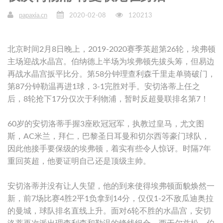
papaxia.cn
2020-02-08
120213
北京时间2月8日晚上，2019-2020赛季英超第26轮，埃弗顿
主场迎战水晶宫。伯纳德上半场为埃弗顿先拔头筹，但易边
再战水晶宫扳平比分。第58分钟理查利森千里走单骑破门，
第87分钟勒温再进1球，3-1完胜对手。安切洛蒂上任之
后，8轮抢下17分仅次于利物浦，暂时反超曼联排名第7！
60岁的安切洛蒂手握3座欧冠冠军，执教过皇马，尤文图
斯，AC米兰，拜仁，巴黎圣日耳曼和切尔西等豪门球队，
因此他接手要保级的埃弗顿，着实有些令人惊讶。时隔7年
重回英超，他要证明自己还是顶级主帅。
安切洛蒂并没有让人失望，他的到来使得埃弗顿面貌焕然一
新，前7场比赛4胜2平1负拿到14分，仅仅1-2不敌瓜迪奥拉
的曼城，球队排名直线上升。面对6轮不胜的水晶宫，安切