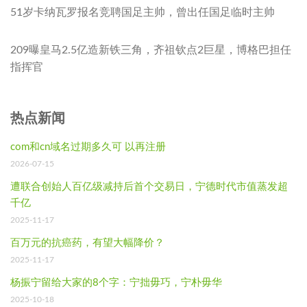
51岁卡纳瓦罗报名竞聘国足主帅，曾出任国足临时主帅
209曝皇马2.5亿造新铁三角，齐祖钦点2巨星，博格巴担任
指挥官
热点新闻
com和cn域名过期多久可 以再注册
2026-07-15
遭联合创始人百亿级减持后首个交易日，宁德时代市值蒸发超
千亿
2025-11-17
百万元的抗癌药，有望大幅降价？
2025-11-17
杨振宁留给大家的8个字：宁拙毋巧，宁朴毋华
2025-10-18