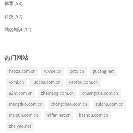
体育 (58)
科技 (52)
域名知识 (34)
热门网站
haoza.com.cn
wxme.cn
qcto.cn
gucang.net
vxml.cn
luocha.com.cn
yaofou.com.cn
a2m.com.cn
zhemeng.com.cn
chuangxue.com.cn
mengduo.com.cn
chongchao.com.cn
zuichu.com.cn
maiqun.com.cn
mifan.net.cn
bashou.com.cn
zhaiyao.net