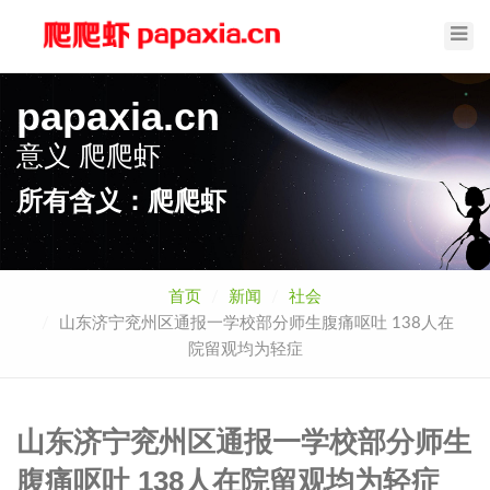
Toggl
Navig
papaxia.cn
意义
爬爬虾
所有含义：爬爬虾
首页
新闻
社会
山东济宁兖州区通报一学校部分师生腹痛呕吐 138人在
院留观均为轻症
山东济宁兖州区通报一学校部分师生
腹痛呕吐 138人在院留观均为轻症